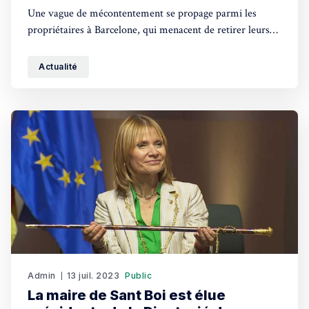
Une vague de mécontentement se propage parmi les
propriétaires à Barcelone, qui menacent de retirer leurs
appartements du marché locatif suite à l'entrée en vigueur
d'une nouvelle loi défavorable au secteur. Cette
Actualité
manœuvre vise à exercer davantage de pression sur les
locataires déjà confrontés à des
Admin
13 juil. 2023
Public
La maire de Sant Boi est élue