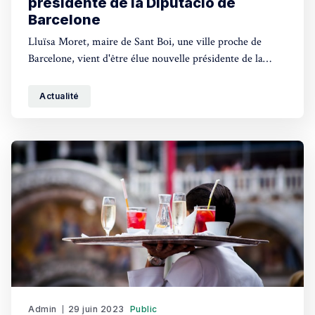
présidente de la Diputació de
Barcelone
Lluïsa Moret, maire de Sant Boi, une ville proche de
Barcelone, vient d'être élue nouvelle présidente de la
Diputació de Barcelone, l'autorité régionale. Cette
nomination fait suite à un accord conclu entre le Parti
Actualité
socialiste, Comuns et Tot per Terrassa, ainsi que deux
maires indépendants de
Admin
29 juin 2023
Public