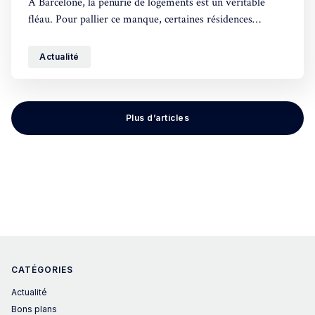
À Barcelone, la pénurie de logements est un véritable
fléau. Pour pallier ce manque, certaines résidences
étudiantes n'hésitent pas à louer leurs chambres vides aux
touristes, une pratique pour le moins limite sur le plan
Actualité
légal.
Plus d’articles
CATÉGORIES
Actualité
Bons plans