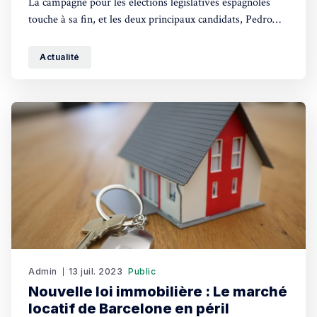
La campagne pour les élections législatives espagnoles
touche à sa fin, et les deux principaux candidats, Pedro
Sánchez et Alberto Núñez Feijóo, ont rivalisé de slogans
sans vraiment s'attarder sur le fond de leurs programmes
Actualité
respectifs, préférant souvent éviter les débats de fond.
Dimanche, les Espagnols seront appelés
Admin
13 juil. 2023
Public
Nouvelle loi immobilière : Le marché
locatif de Barcelone en péril