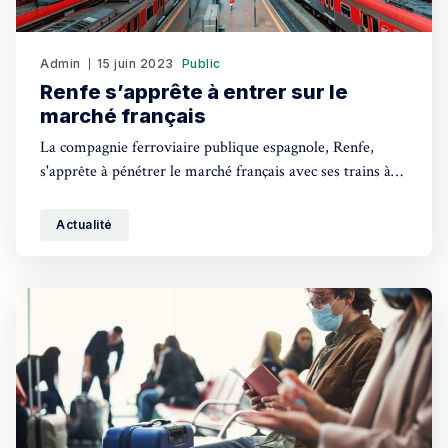
Admin
15 juin 2023
Public
Renfe s’apprête à entrer sur le
marché français
La compagnie ferroviaire publique espagnole, Renfe,
s'apprête à pénétrer le marché français avec ses trains à
grande vitesse, offrant ainsi des tarifs concurrentiels pour
les trajets vers Barcelone et Madrid.
Actualité