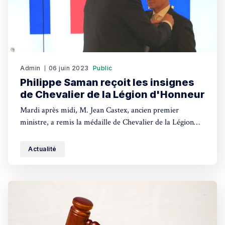
Admin
06 juin 2023
Public
Philippe Saman reçoit les insignes
de Chevalier de la Légion d'Honneur
Mardi après midi, M. Jean Castex, ancien premier
ministre, a remis la médaille de Chevalier de la Légion
d'Honneur à M. Philippe Saman, ancien directeur de la
Chambre de commerce et d'industrie de Barcelone.
Actualité