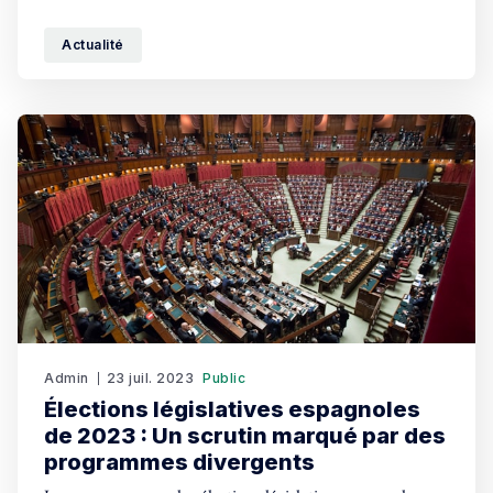
effet, le gouvernement espagnol a confirmé le retour des
péages sur la plupart des autoroutes du pays. Une
Actualité
décision qui sera mise en œuvre prochainement. Depuis
l'arrivée au pouvoir
Admin
23 juil. 2023
Public
Élections législatives espagnoles
de 2023 : Un scrutin marqué par des
programmes divergents