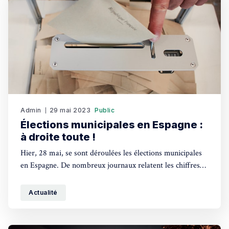
Admin
29 mai 2023
Public
Élections municipales en Espagne :
à droite toute !
Hier, 28 mai, se sont déroulées les élections municipales
en Espagne. De nombreux journaux relatent les chiffres
par régions, villes, villages. Une chose à retenir : la
montée effrayante de la droite ultralibérale et de
Actualité
l'extrême droite.