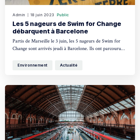
Admin
18 juin 2023
Public
Les 5 nageurs de Swim for Change
débarquent à Barcelone
Partis de Marseille le 3 juin, les 5 nageurs de Swim for
Change sont arrivés jeudi à Barcelone. Ils ont parcouru
plus de 500 km à la nage pour alerter contre la pollution
marine causée par les mégots.
Environnement
Actualité