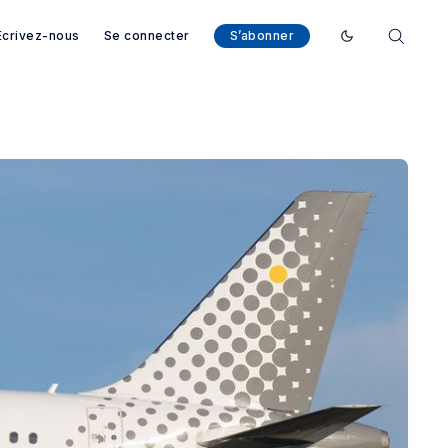
Ecrivez-nous
Se connecter
S’abonner
Enable dark mod
arcelone - Magazine