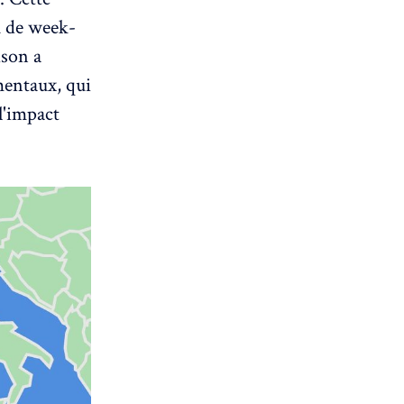
u de week-
ison a
mentaux, qui
l'impact