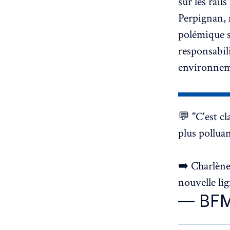
sur les rail
Perpignan, 
polémique s
responsabil
environneme
💬 "C'est cl
plus polluan
➡️ Charlène 
nouvelle li
— BF