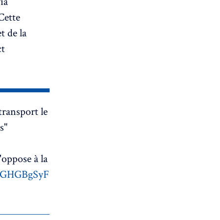
ia
Cette
t de la
ct
transport le
s"
'oppose à la
6DGHGBgSyF