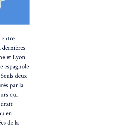
e entre
 dernières
one et Lyon
ie espagnole
. Seuls deux
rés par la
urs qui
ndrait
ou en
ées de la