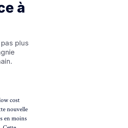
ce à
 pas plus
agnie
hain.
low cost
te nouvelle
res en moins
. Cette