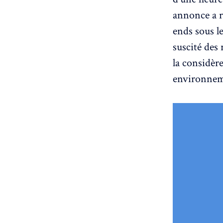
annonce a r
ends sous le
suscité des
la considèr
environnem