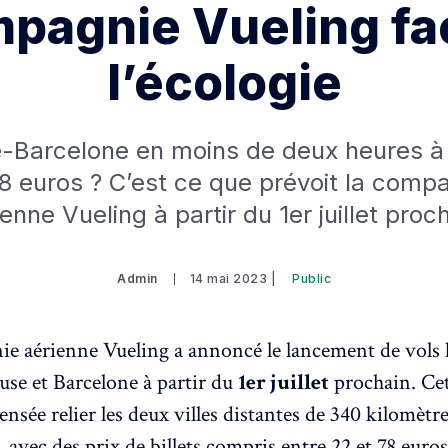
pagnie Vueling fa
l’écologie
-Barcelone en moins de deux heures à
8 euros ? C’est ce que prévoit la comp
enne Vueling à partir du 1er juillet proc
Admin
14 mai 2023 |
Public
e aérienne Vueling a annoncé le lancement de vols 
use et Barcelone à partir du
1er juillet
prochain. Cet
censée relier les deux villes distantes de 340 kilomèt
 avec des prix de billets compris entre 22 et 78 euros