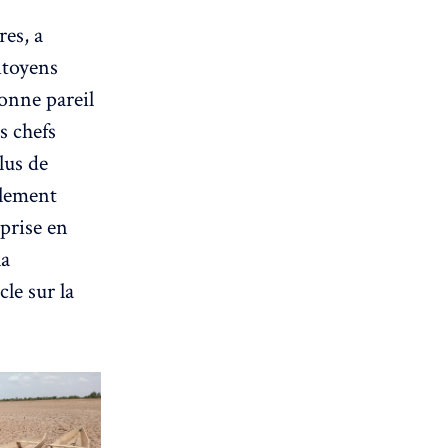
res, a
itoyens
donne pareil
s chefs
lus de
ilement
 prise en
la
le sur la