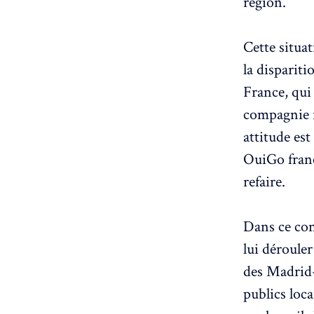
région.
Cette situat
la dispariti
France, qui
compagnie n
attitude es
OuiGo franç
refaire.
Dans ce con
lui dérouler
des Madrid-
publics loc