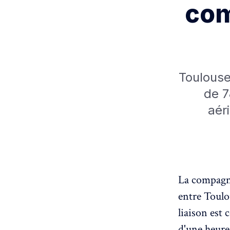
com
Toulouse
de 7
aéri
La compagni
entre Toulo
liaison est 
d'une heure,