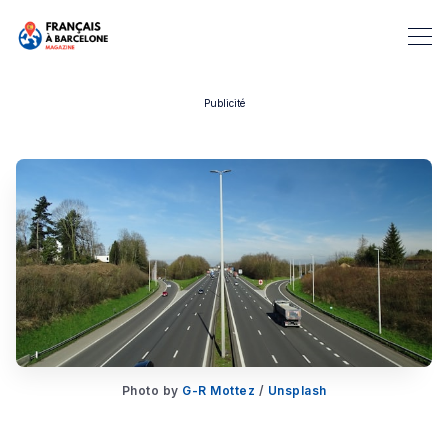
Publicité
Rechercher dans Français à B
Photo by
G-R Mottez
/
Unsplash