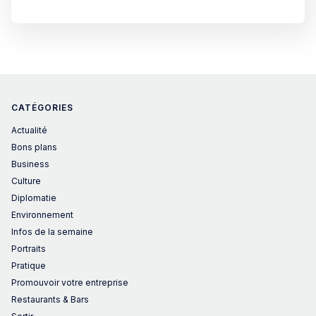
professionnels. Business Barcelone : La nouvelle Mecque
des créateurs de start-up européensLa capitale catalane,
CATÉGORIES
Actualité
Bons plans
Business
Culture
Diplomatie
Environnement
Infos de la semaine
Portraits
Pratique
Promouvoir votre entreprise
Restaurants & Bars