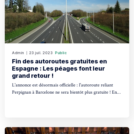
Admin
23 juil. 2023
Public
Fin des autoroutes gratuites en
Espagne : Les péages font leur
grand retour !
L'annonce est désormais officielle : l'autoroute reliant
Perpignan à Barcelone ne sera bientôt plus gratuite ! En
effet, le gouvernement espagnol a confirmé le retour des
péages sur la plupart des autoroutes du pays. Une
décision qui sera mise en œuvre prochainement. Depuis
l'arrivée au pouvoir