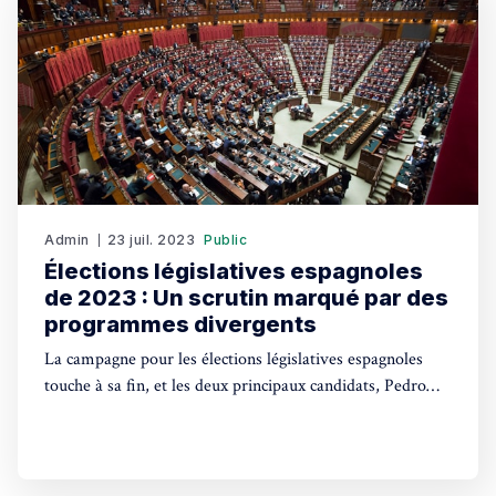
Admin
23 juil. 2023
Public
Élections législatives espagnoles
de 2023 : Un scrutin marqué par des
programmes divergents
La campagne pour les élections législatives espagnoles
touche à sa fin, et les deux principaux candidats, Pedro
Sánchez et Alberto Núñez Feijóo, ont rivalisé de slogans
sans vraiment s'attarder sur le fond de leurs programmes
respectifs, préférant souvent éviter les débats de fond.
Dimanche, les Espagnols seront appelés