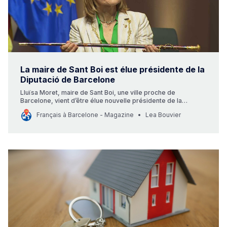
La maire de Sant Boi est élue présidente de la
Diputació de Barcelone
Lluïsa Moret, maire de Sant Boi, une ville proche de
Barcelone, vient d’être élue nouvelle présidente de la
Diputació de Barcelone, l’autorité régionale. Cette nomination
Français à Barcelone - Magazine
Lea Bouvier
fait suite à un accord conclu entre le Parti socialiste, Comuns
et Tot per Terrassa, ainsi que deux maires indépendants de
Junts,…