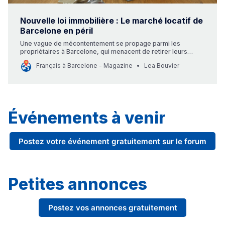
Nouvelle loi immobilière : Le marché locatif de
Barcelone en péril
Une vague de mécontentement se propage parmi les
propriétaires à Barcelone, qui menacent de retirer leurs
appartements du marché locatif suite à l’entrée en vigueur
Français à Barcelone - Magazine
Lea Bouvier
d’une nouvelle loi défavorable au secteur. Cette manœuvre
vise à exercer davantage de pression sur les locataires déjà
confrontés à des…
Événements à venir
Postez votre événement gratuitement sur le forum
Petites annonces
Postez vos annonces gratuitement