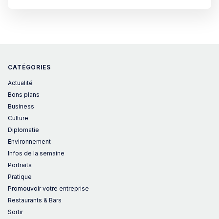
respectifs, préférant souvent éviter les débats de fond.
Dimanche, les Espagnols seront appelés
CATÉGORIES
Actualité
Bons plans
Business
Culture
Diplomatie
Environnement
Infos de la semaine
Portraits
Pratique
Promouvoir votre entreprise
Restaurants & Bars
Sortir