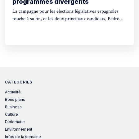
programmes divergents
La campagne pour les élections législatives espagnoles
touche à sa fin, et les deux principaux candidats, Pedro
Sánchez et Alberto Núñez Feijóo, ont rivalisé de slogans
sans vraiment s'attarder sur le fond de leurs programmes
respectifs, préférant souvent éviter les débats de fond.
Dimanche, les Espagnols seront appelés
CATÉGORIES
Actualité
Bons plans
Business
Culture
Diplomatie
Environnement
Infos de la semaine