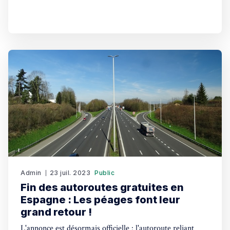
d'actualités, l'agenda des événements à venir, les petites
annonces les plus consultées et l'annuaire des
professionnels. Actualité Élections législatives espagnoles
de 2023 : Un scrutin marqué par des programmes
divergentsLa
Admin
23 juil. 2023
Public
Fin des autoroutes gratuites en
Espagne : Les péages font leur
grand retour !
L'annonce est désormais officielle : l'autoroute reliant