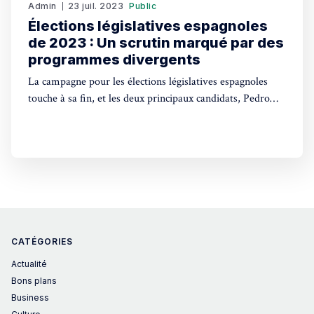
Admin
23 juil. 2023
Public
Élections législatives espagnoles
de 2023 : Un scrutin marqué par des
programmes divergents
La campagne pour les élections législatives espagnoles
touche à sa fin, et les deux principaux candidats, Pedro
Sánchez et Alberto Núñez Feijóo, ont rivalisé de slogans
sans vraiment s'attarder sur le fond de leurs programmes
respectifs, préférant souvent éviter les débats de fond.
Dimanche, les Espagnols seront appelés
CATÉGORIES
Actualité
Bons plans
Business