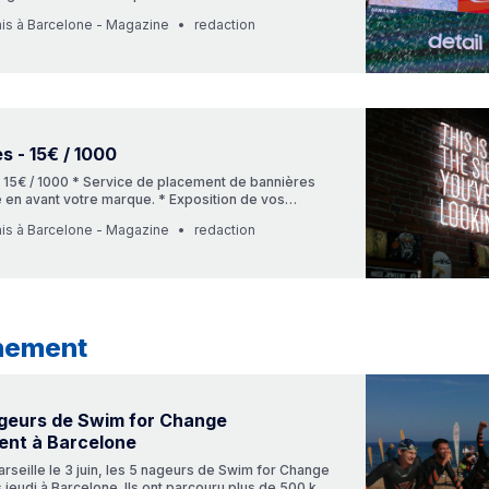
te, vous offrant la liberté d’y intégrer textes,
ais à Barcelone - Magazine
redaction
s internet et plus encore. L’article sera partagé
sletter et nos réseaux sociaux. C’est une méthode
s - 15€ / 1000
 15€ / 1000 * Service de placement de bannières
 en avant votre marque. * Exposition de vos
ublicitaires en haut et en bas de notre page
ais à Barcelone - Magazine
redaction
t de tous nos articles. * Deux formats de bannières
 ‘Billboard’ de 970px par 250px pour le web et
nement
ageurs de Swim for Change
ent à Barcelone
arseille le 3 juin, les 5 nageurs de Swim for Change
s jeudi à Barcelone. Ils ont parcouru plus de 500 km