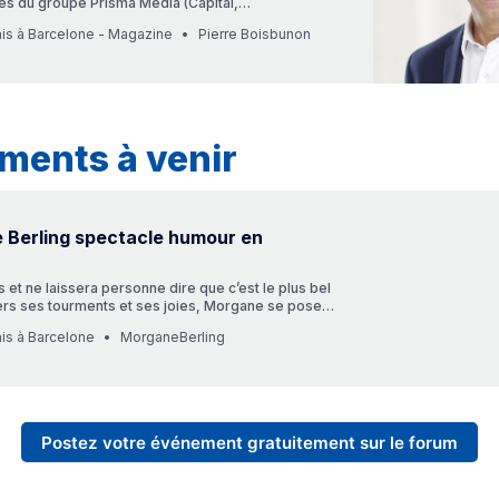
s du groupe Prisma Média (Capital,
 était invité du 15 au 18 juin à Barcelone, par la
ais à Barcelone - Magazine
Pierre Boisbunon
ommerce, l’Institut français et la librairie Jaimes.
re passionnante autour du journalisme et de
ments à venir
 Berling spectacle humour en
s et ne laissera personne dire que c’est le plus bel
ers ses tourments et ses joies, Morgane se pose
ns existentielles sur cette sombre période qu’est
is à Barcelone
MorganeBerling
e. Partagée entre les soirées du samedi soir et le
dimanche matin, Morgane ne sait plus dans q…
Postez votre événement gratuitement sur le forum