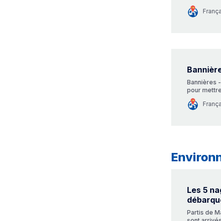
sur notre si
Franç
photos, lien
dans la new
viva…
Bannière
Bannières -
pour mettre
bannières p
Franç
d’accueil e
à fournir :
’Mobi…
Environ
Les 5 n
débarqu
Partis de M
sont arrivé