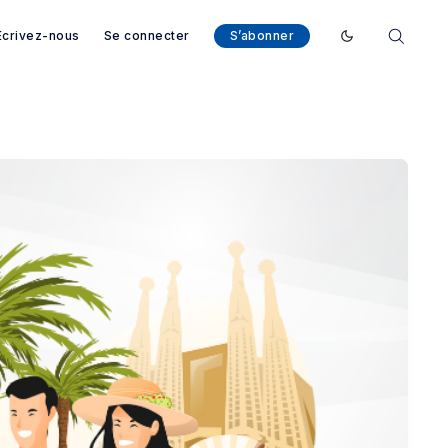
Ecrivez-nous
Se connecter
S’abonner
Enable dark mod
arcelone - Magazine