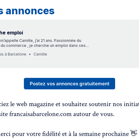
es annonces
he emploi
 m’appelle Camille, j’ai 21 ans. Passionnée du
 du commerce , je cherche un emploi dans ces
’hésitez pas à me contacter si vous avez un poste
is à Barcelone
Camille
ser. Cordialement, Camille
Postez vos annonces gratuitement
iez le web magazine et souhaitez soutenir nos initia
 site francaisabarcelone.com autour de vous.
rci pour votre fidélité et à la semaine prochaine 👋