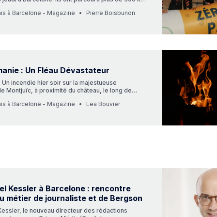
our alerter contre la pollution marine causée par les
ais à Barcelone - Magazine
Pierre Boisbunon
anie : Un Fléau Dévastateur
 Un incendie hier soir sur la majestueuse
 Montjuïc, à proximité du château, le long de
ramar.
ais à Barcelone - Magazine
Lea Bouvier
 Kessler à Barcelone : rencontre
u métier de journaliste et de Bergson
ssler, le nouveau directeur des rédactions