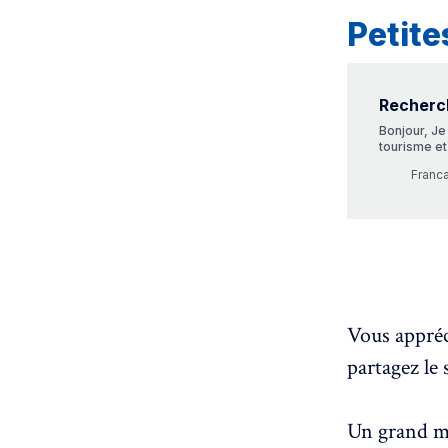
Petit
Recherc
Bonjour, Je
tourisme et
domaines. N
Franca
à me propo
Vous appréc
partagez le
Un grand me