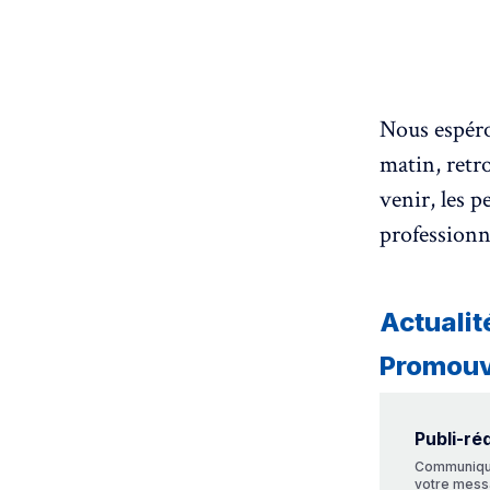
Nous espér
matin, retr
venir, les p
professionn
Actualit
Promouvo
Publi-ré
Communique
votre mess