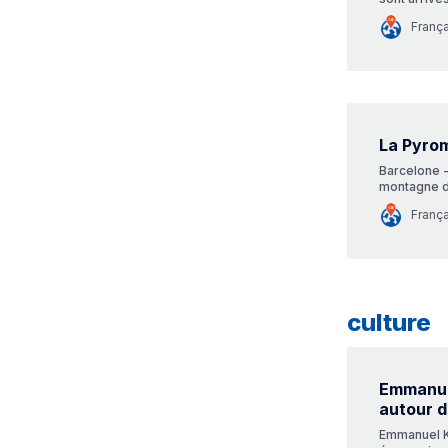
à la nage p
Franç
mégots.
La Pyrom
Barcelone -
montagne de
l’avenue Mi
Franç
culture
Emmanuel
autour d
Emmanuel Ke