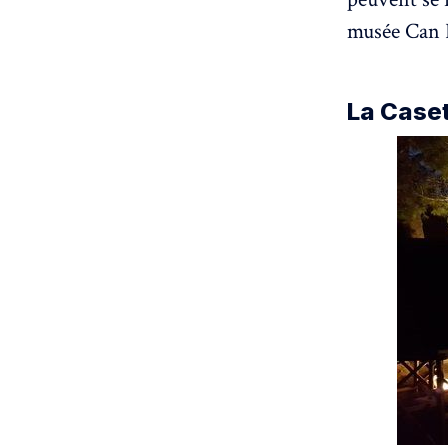
musée Can F
La Caset