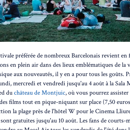
estivale préférée de nombreux Barcelonais revient en 
ons en plein air dans des lieux emblématiques de la v
ique aux nouveautés, il y en a pour tous les goûts. P
lundi, mercredi et vendredi jusqu'au 4 août à la Sala 
ied du
château de Montjuic
, où vous pourrez assister
des films tout en pique-niquant sur place (7,50 euros
ction la plage près de l'hôtel W pour le Cinema Lliure
 sont gratuites jusqu'au 10 août. Les fans de courts-
rendre au Mecal Air tous les vendredis de l'été dans 