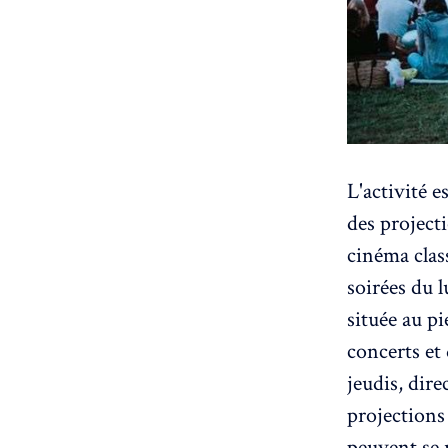
L'activité 
des projecti
cinéma class
soirées du 
située au p
concerts et 
jeudis, dire
projections
peuvent se 