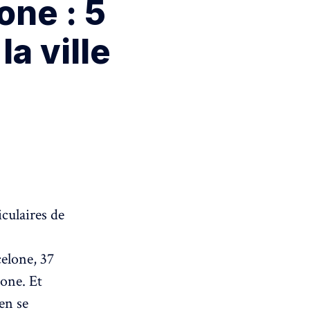
one : 5
la ville
iculaires de
celone, 37
one. Et
en se