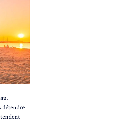
eau.
s détendre
attendent