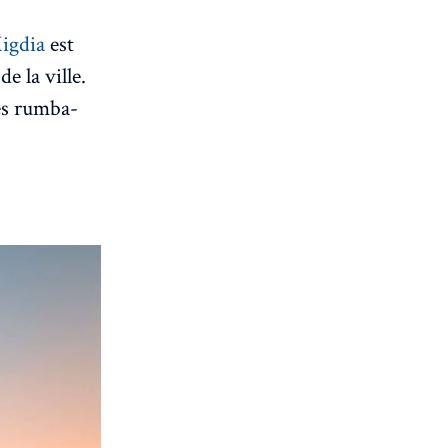
Migdia
est
e la ville.
ées rumba-