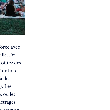
force avec
ille. Du
rofitez des
Montjuic,
 à des
). Les
, où les
métrages
la cour du