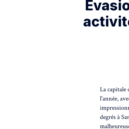
Évasio
activit
La capitale 
l'année, av
impressionn
degrés à Sa
malheureuse