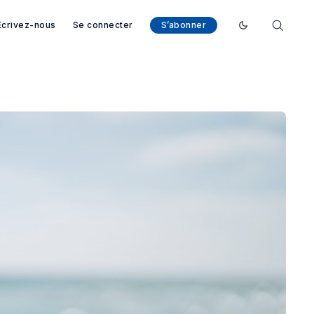
Ecrivez-nous
Se connecter
S’abonner
Enable dark mod
arcelone - Magazine