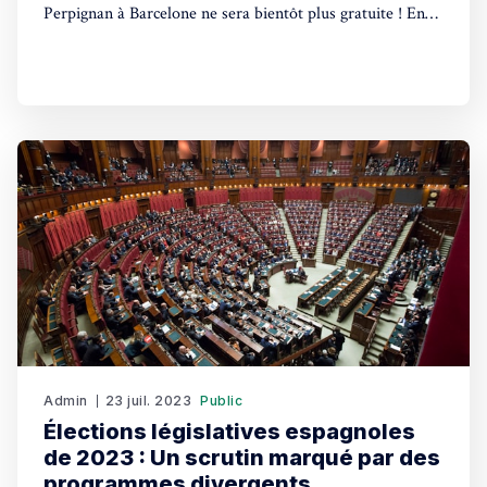
Perpignan à Barcelone ne sera bientôt plus gratuite ! En
effet, le gouvernement espagnol a confirmé le retour des
péages sur la plupart des autoroutes du pays. Une
décision qui sera mise en œuvre prochainement. Depuis
l'arrivée au pouvoir
Admin
23 juil. 2023
Public
Élections législatives espagnoles
de 2023 : Un scrutin marqué par des
programmes divergents