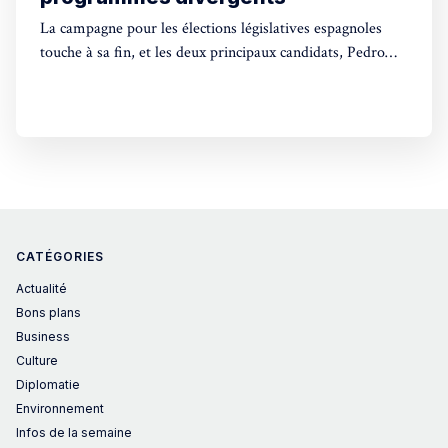
La campagne pour les élections législatives espagnoles
touche à sa fin, et les deux principaux candidats, Pedro
Sánchez et Alberto Núñez Feijóo, ont rivalisé de slogans
sans vraiment s'attarder sur le fond de leurs programmes
respectifs, préférant souvent éviter les débats de fond.
Dimanche, les Espagnols seront appelés
CATÉGORIES
Actualité
Bons plans
Business
Culture
Diplomatie
Environnement
Infos de la semaine