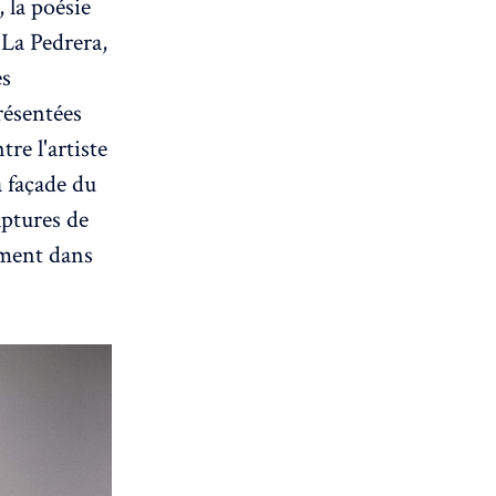
, la poésie
. La Pedrera,
es
résentées
re l'artiste
a façade du
lptures de
tement dans