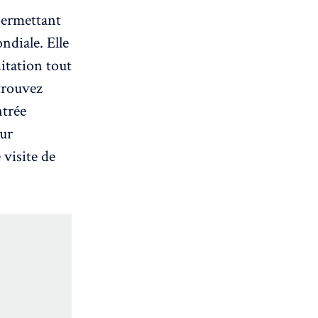
permettant
diale. Elle
ditation tout
trouvez
ntrée
our
 visite de