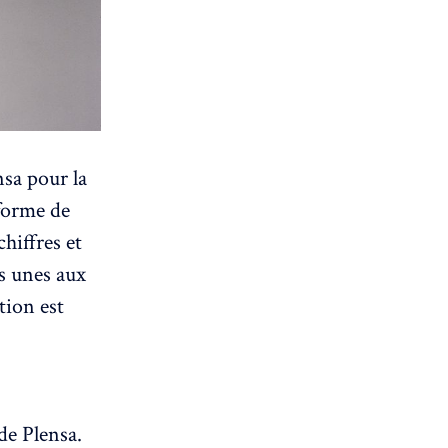
nsa pour la
 forme de
chiffres et
es unes aux
tion est
de Plensa.