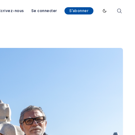
Ecrivez-nous
Se connecter
S’abonner
Enable dark mod
arcelone - Magazine