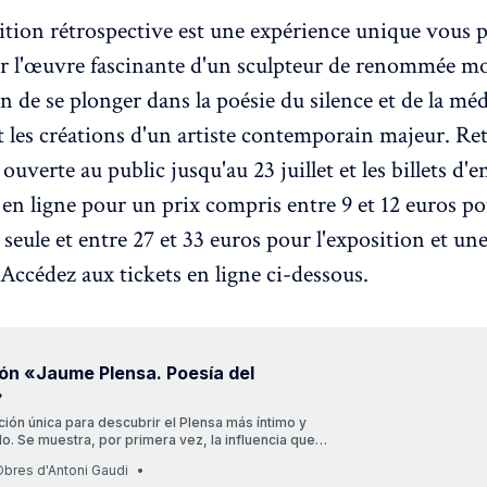
ition rétrospective est une expérience unique vous 
r l'œuvre fascinante d'un sculpteur de renommée mon
on de se plonger dans la poésie du silence et de la mé
 les créations d'un artiste contemporain majeur. Re
 ouverte au public jusqu'au 23 juillet et les billets d'e
 en ligne pour un prix compris entre 9 et 12 euros p
 seule et entre 27 et 33 euros pour l'exposition et une
 Accédez aux tickets en ligne ci-dessous.
ón «Jaume Plensa. Poesía del
»
ión única para descubrir el Plensa más íntimo y
. Se muestra, por primera vez, la influencia que
 literatura, el lenguaje y el alfabeto en su obra.
bres d'Antoni Gaudi