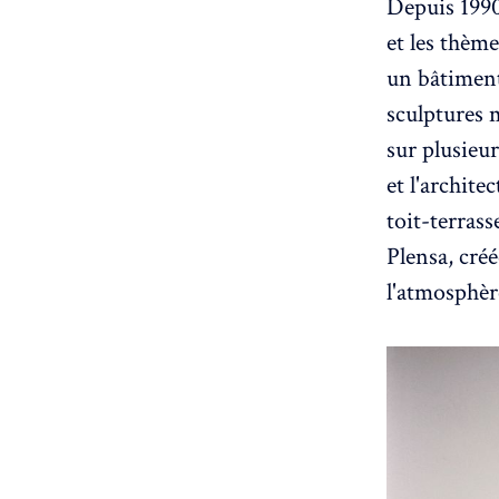
Depuis 1990,
et les thème
un bâtiment
sculptures 
sur plusieur
et l'archit
toit-terrass
Plensa, créé
l'atmosphère