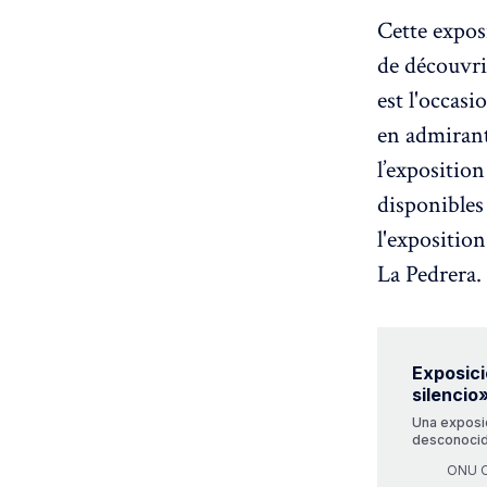
Cette expos
de découvri
est l'occasi
en admirant
l’exposition
disponibles
l'exposition
La Pedrera.
Exposici
silencio
Una exposic
desconocido
ha tenido la
ONU O