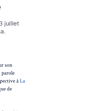
e
juillet
a.
ur son
t parole
spective à
La
que de