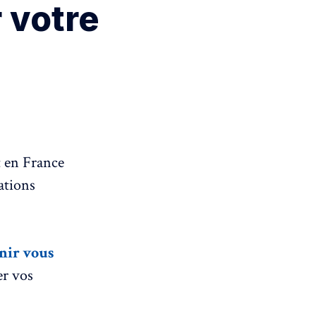
r votre
t en France
ations
enir vous
er vos