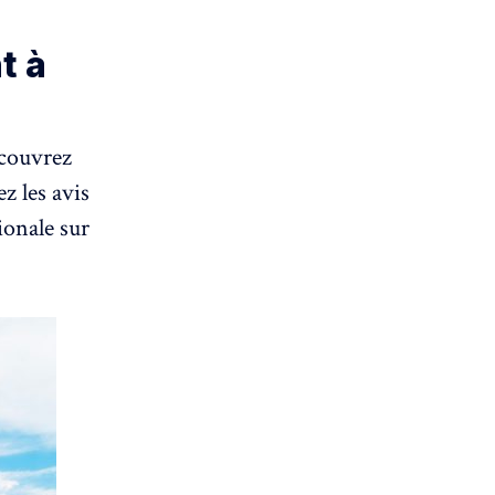
t à
couvrez
z les avis
tionale sur