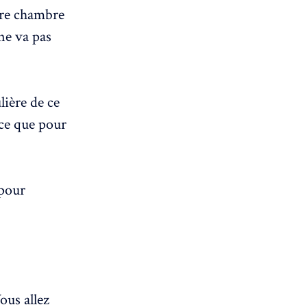
re chambre
ne va pas
ière de ce
-ce que pour
pour
ous allez