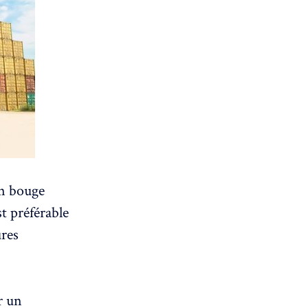
n bouge
st préférable
ures
r un