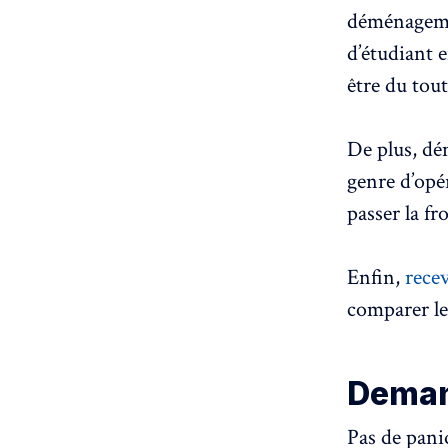
déménageme
d’étudiant 
être du tou
De plus, dé
genre d’opé
passer la fr
Enfin,
recev
comparer le
Demand
Pas de paniq