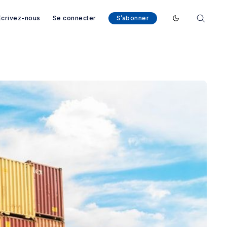
Ecrivez-nous
Se connecter
S’abonner
Enable dark mod
arcelone - Magazine