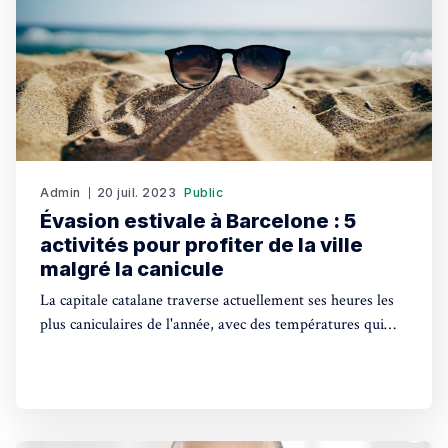
Admin
20 juil. 2023
Public
Évasion estivale à Barcelone : 5
activités pour profiter de la ville
malgré la canicule
La capitale catalane traverse actuellement ses heures les
plus caniculaires de l'année, avec des températures qui
atteignent des sommets impressionnants. Hier, le
thermomètre affichait 33 degrés à Barcelone, 37 degrés à
Sant-Cugat del Vallès et même 45 degrés du côté de
Gérone. Et malheureusement, les épisodes de