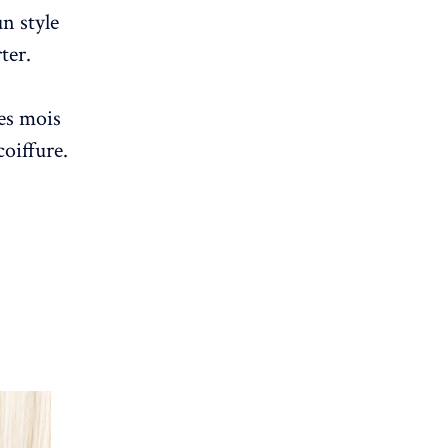
n style
ter.
les mois
coiffure.