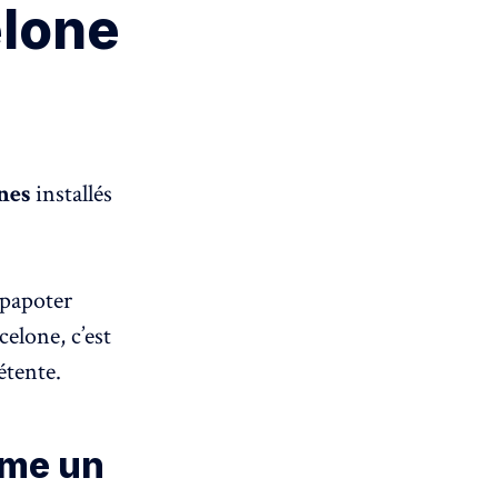
elone
nes
installés
 papoter
elone, c’est
étente.
mme un