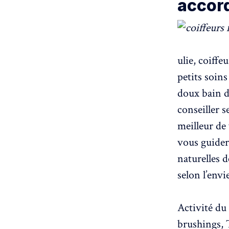
accor
ulie, coiffe
petits soins
doux bain d
conseiller s
meilleur de
vous guider
naturelles d
selon l’envie
Activité du
brushings, 