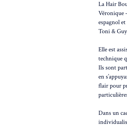
La Hair Bout
Véronique – 
espagnol et
Toni & Guy
Elle est ass
technique 
Ils sont pa
en s’appuyan
flair pour p
particulièr
Dans un cad
individualis