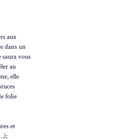
urs aux
nge dans un
e saura vous
éler au
me, elle
stuces
e folie
res et
…);