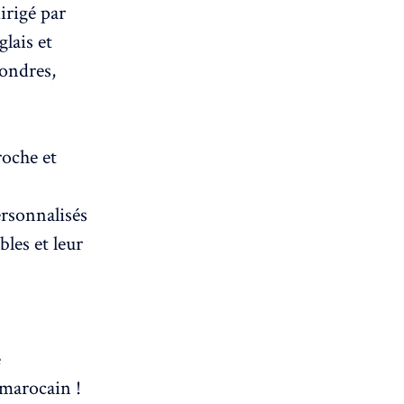
irigé par
glais et
Londres,
roche et
ersonnalisés
bles et leur
e
 marocain !