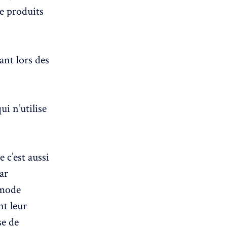
de produits
ant lors des
ui n’utilise
 c’est aussi
ar
 mode
nt leur
se de