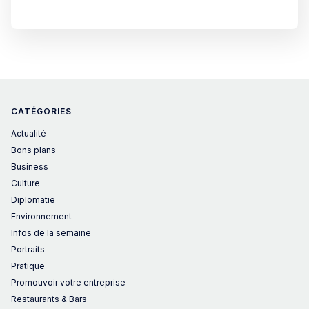
l’un des meilleurs exemples du style incroyable et
inhabituel de l’architecte visionnaire. Qu’est-ce que le
CATÉGORIES
Actualité
Bons plans
Business
Culture
Diplomatie
Environnement
Infos de la semaine
Portraits
Pratique
Promouvoir votre entreprise
Restaurants & Bars