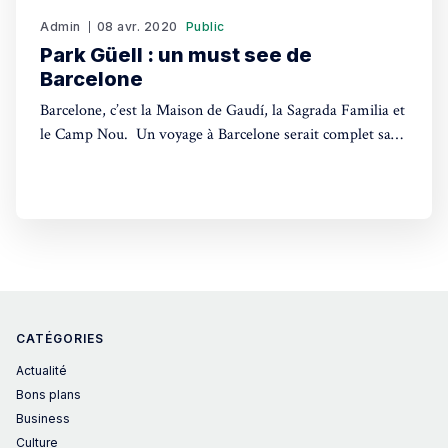
Admin
08 avr. 2020
Public
Park Güell : un must see de
Barcelone
Barcelone, c’est la Maison de Gaudí, la Sagrada Familia et
le Camp Nou. Un voyage à Barcelone serait complet sans
voir les œuvres incroyables de Gaudí, et Park Güell est
l’un des meilleurs exemples du style incroyable et
inhabituel de l’architecte visionnaire. Qu’est-ce que le
CATÉGORIES
Actualité
Bons plans
Business
Culture